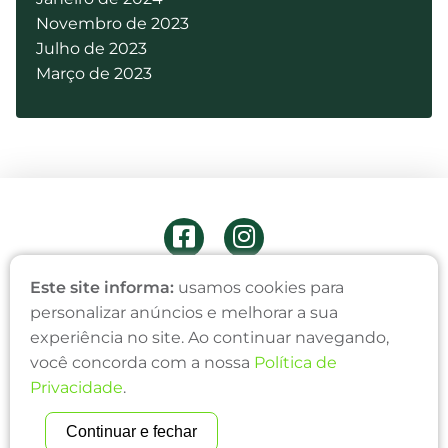
Novembro de 2023
Julho de 2023
Março de 2023
ONDE ESTAMOS
Este site informa:
usamos cookies para
personalizar anúncios e melhorar a sua
Edifício Simonetti
Av. Alto Jacuí, 456 - Sala 13
experiência no site. Ao continuar navegando,
Centro, Não-Me-Toque/RS
você concorda com a nossa
Política de
CEP: 99470-000
Privacidade
.
(54) 99700-9818
Continuar e fechar