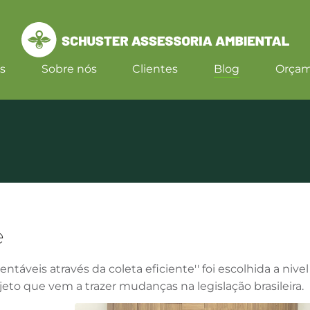
s
Sobre nós
Clientes
Blog
Orça
e
táveis através da coleta eficiente'' foi escolhida a nivel
to que vem a trazer mudanças na legislação brasileira.