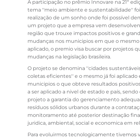
A participação no prêmio Innovare na 21º ed
tema ''meio ambiente e sustentabilidade'' foi
realização de um sonho onde foi possível de
um projeto que a empresa vem desenvolve
região que trouxe impactos positivos e gran
mudanças nos municipios em que o mesmo 
aplicado, o premio visa buscar por projetos
mudanças na legislação brasileira.
O projeto se denomina ''cidades sustentáveis
coletas eficientes'' e o mesmo já foi aplicado
municipios o que obteve resultados positivos
a ser aplicado a nivel de estado e país, sendo
projeto a garantia do gerenciamento adequ
resíduos sólidos urbanos durante a contrata
monitoramento até posterior destinação final
juridica, ambiental, social e economica em r
Para evoluirmos tecnologicamente tivemos va