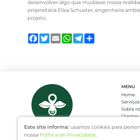
desenvolver algo que mudasse nossa realida
proprietária Elisa Schuster, engenheira amb
projeto.
Facebook
Twitter
Email
WhatsApp
Telegram
Share
MENU
Home
Serviços
Sobre n
Clientes
Blog
Este site informa:
usamos cookies para persona
Orçame
nossa
Política de Privacidade
.
Contato