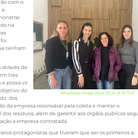
ição com o
 a
monstrar
ndo na
des
foi
 que tenham
 através de
 em tres
 e possa vir
 objetivo do
WhatsApp Image 2024-07-24 at 15.17.42
ado dos
ção da empresa resonsável pela coleta e manter o
 dos resíduos, além de garantir aos órgãos publicos seg
elação a empresa contratada.
rios protagonistas que tiveram que ser os primeiros a