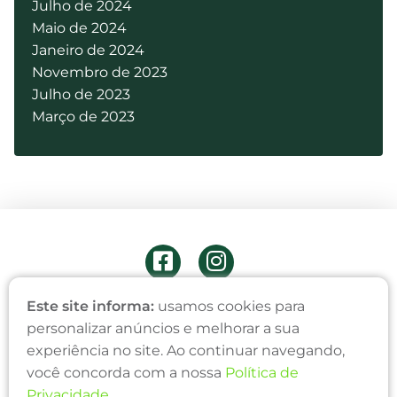
Julho de 2024
Maio de 2024
Janeiro de 2024
Novembro de 2023
Julho de 2023
Março de 2023
ONDE ESTAMOS
Este site informa:
usamos cookies para
personalizar anúncios e melhorar a sua
Edifício Simonetti
Av. Alto Jacuí, 456 - Sala 13
experiência no site. Ao continuar navegando,
Centro, Não-Me-Toque/RS
você concorda com a nossa
Política de
CEP: 99470-000
Privacidade
.